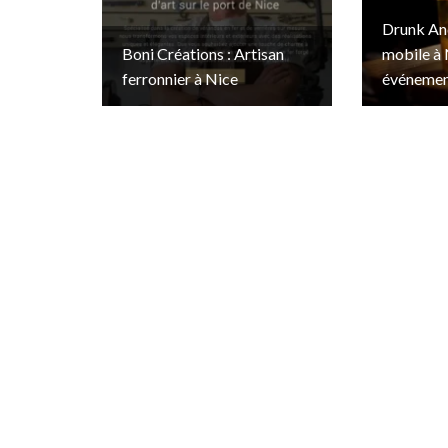
Drunk And
Boni Créations : Artisan
mobile à 
ferronnier à Nice
événemen