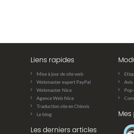
Liens rapides
Modu
Mise à jour de site web
Etiq
Webmaster expert PayPal
Avis 
Webmaster Nice
Pop
Agence Web Nice
Comm
Traduction site en Chinois
Mes 
Le blog
Les derniers articles