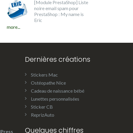
[Module PrestaShop] Liste
noire email spam pour
PrestaShop : My name is
Eric
more...
Dernières créations
Stickers Mac
Ostéopathe Nice
Cadeau de naissance bébé
Lunettes personnalisées
Sticker CB
ReprizAuto
Quelques chiffres
Press