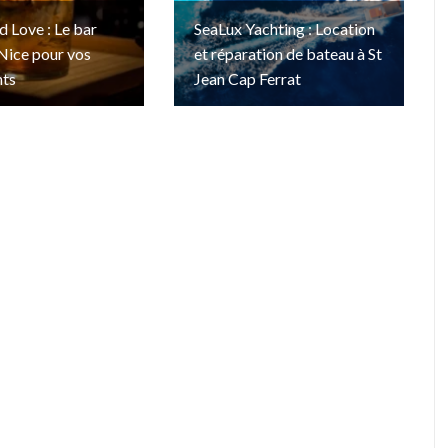
 Love : Le bar
SeaLux Yachting : Location
Nice pour vos
et réparation de bateau à St
ts
Jean Cap Ferrat