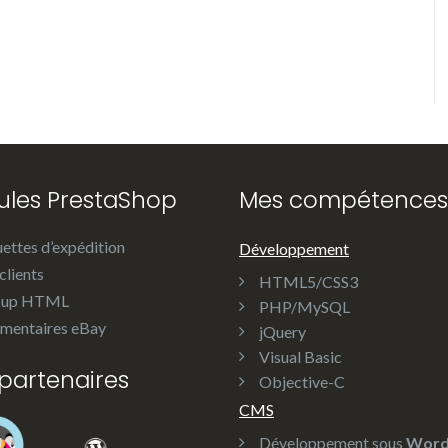
les PrestaShop
Mes compétences
uettes d’expédition
Développement
clients
HTML5/CSS3
-up HTML
PHP/MySQL
entaires eBay
jQuery
Visual Basic
partenaires
Objective-C
CMS
Développement sous
Word