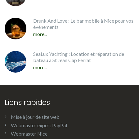
Drunk And Love : Le bar mobile à Nice pour vos
événements
more...
SeaLux Yachting : Location et réparation de
bateau à St Jean Cap Ferrat
more...
Liens rapides
Mise à jour de site web
Webmaster expert PayPal
Webmaster Nice