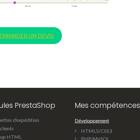
EMANDER UN DEVIS
les PrestaShop
Mes compétences
uettes d’expédition
Développement
clients
HTML5/CSS3
-up HTML
PHP/MySQL