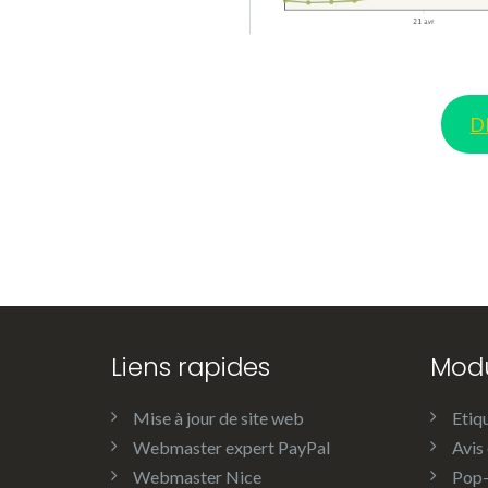
D
Liens rapides
Modu
Mise à jour de site web
Etiq
Webmaster expert PayPal
Avis 
Webmaster Nice
Pop