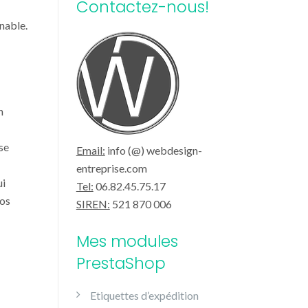
Contactez-nous!
nable.
n
se
Email:
info (@) webdesign-
entreprise.com
ui
Tel:
06.82.45.75.17
vos
SIREN:
521 870 006
Mes modules
PrestaShop
Etiquettes d’expédition