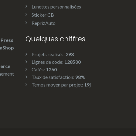
Lunettes personnalisées
Sticker CB
ReprizAuto
Quelques chiffres
Press
taShop
Projets réalisés:
298
Lignes de code:
128500
erce
Cafés:
1260
nement
Taux de satisfaction:
98%
Temps moyen par projet:
19j