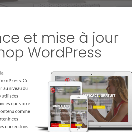
ce et mise à jour
hop WordPress
la
ordPress
. Ce
ur au niveau du
utilisées
hances que votre
e contenu comme
tenir ces
des corrections