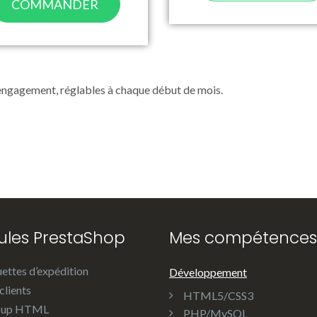
COMMANDER
 engagement, réglables à chaque début de mois.
les PrestaShop
Mes compétences
uettes d’expédition
Développement
clients
HTML5/CSS3
-up HTML
PHP/MySQL