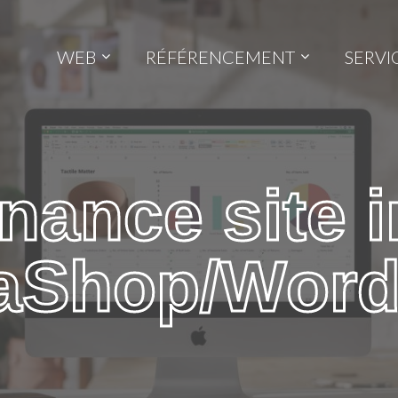
WEB
RÉFÉRENCEMENT
SERVI
nance site i
taShop/Word