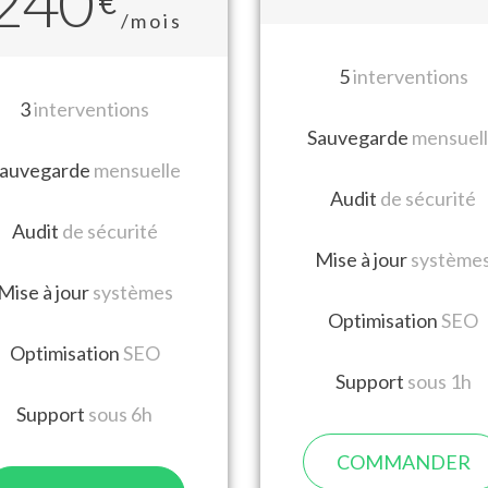
240
€
/mois
5
interventions
3
interventions
Sauvegarde
mensuel
auvegarde
mensuelle
Audit
de sécurité
Audit
de sécurité
Mise à jour
système
Mise à jour
systèmes
Optimisation
SEO
Optimisation
SEO
Support
sous 1h
Support
sous 6h
COMMANDER