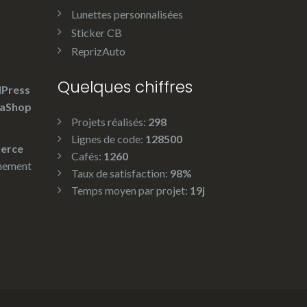
Lunettes personnalisées
Sticker CB
ReprizAuto
Quelques chiffres
Press
taShop
Projets réalisés:
298
Lignes de code:
128500
erce
Cafés:
1260
nement
Taux de satisfaction:
98%
Temps moyen par projet:
19j