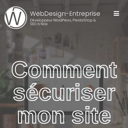
WebDesign-Entreprise
Développeur WordPress, PrestaShop &
MENU
SEO à Nice
Comment
sécuriser
mon site