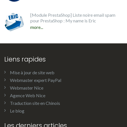
[Module PrestaShop] Liste noire email spam
pour PrestaShop : My name is Eric
more...
Liens rapides
Mise à jour de site web
Webmaster expert PayPal
Webmaster Nice
Agence Web Nice
Traduction site en Chinois
Le blog
Les derniers articles