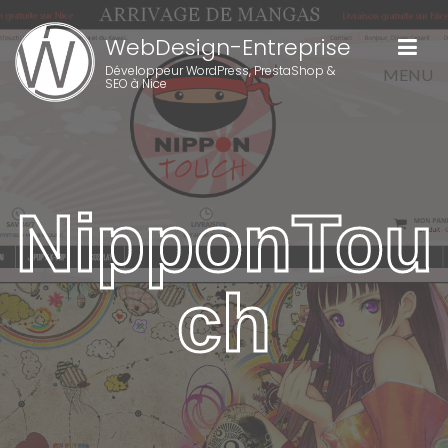
WebDesign-Entreprise
Développeur WordPress, PrestaShop &
MENU
SEO à Nice
NipponTou
ch