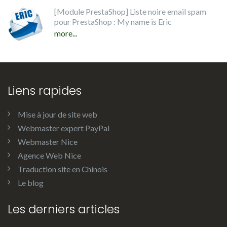
[Module PrestaShop] Liste noire email spam
pour PrestaShop : My name is Eric
more...
Liens rapides
Mise à jour de site web
Webmaster expert PayPal
Webmaster Nice
Agence Web Nice
Traduction site en Chinois
Le blog
Les derniers articles