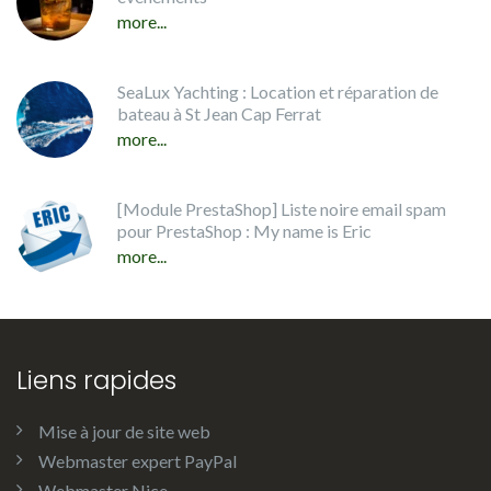
more...
SeaLux Yachting : Location et réparation de
bateau à St Jean Cap Ferrat
more...
[Module PrestaShop] Liste noire email spam
pour PrestaShop : My name is Eric
more...
Liens rapides
Mise à jour de site web
Webmaster expert PayPal
Webmaster Nice