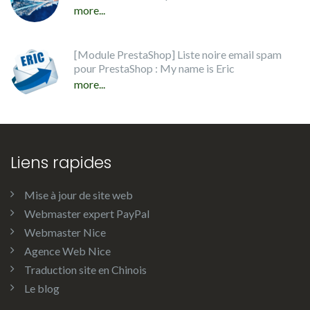
more...
[Module PrestaShop] Liste noire email spam
pour PrestaShop : My name is Eric
more...
Liens rapides
Mise à jour de site web
Webmaster expert PayPal
Webmaster Nice
Agence Web Nice
Traduction site en Chinois
Le blog