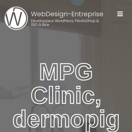
WebDesign-Entreprise
Développeur WordPress, PrestaShop &
MENU
SEO à Nice
MPG
Clinic,
dermopig