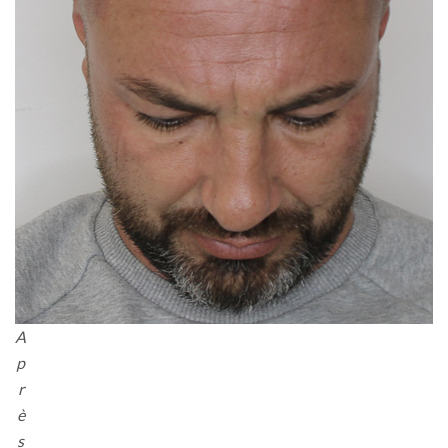
A
p
r
è
s