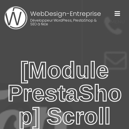
WebDesign-Entreprise
Développeur WordPress, PrestaShop &
MENU
SEO à Nice
[Module
PrestaSho
p] Scroll