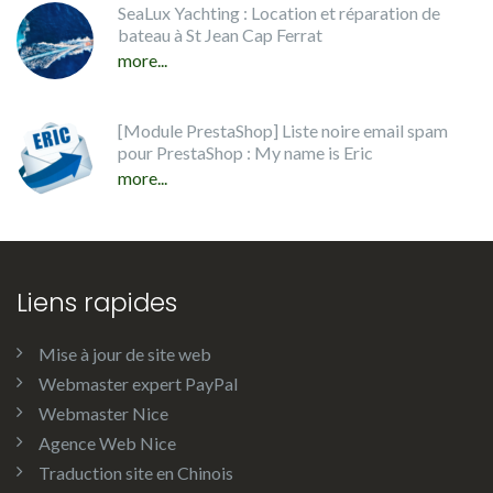
SeaLux Yachting : Location et réparation de
bateau à St Jean Cap Ferrat
more...
[Module PrestaShop] Liste noire email spam
pour PrestaShop : My name is Eric
more...
Liens rapides
Mise à jour de site web
Webmaster expert PayPal
Webmaster Nice
Agence Web Nice
Traduction site en Chinois