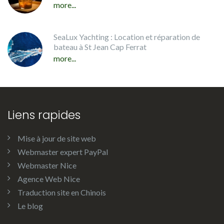
more...
SeaLux Yachting : Location et réparation de
bateau à St Jean Cap Ferrat
more...
Liens rapides
Mise à jour de site web
Webmaster expert PayPal
Webmaster Nice
Agence Web Nice
Traduction site en Chinois
Le blog