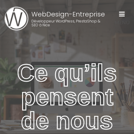
WebDesign-Entreprise
Développeur WordPress, PrestaShop &
MENU
SEO à Nice
Ce qu’ils
pensent
de nous